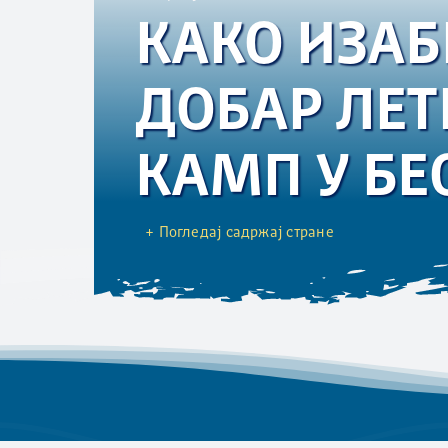
КАКО ИЗАБ
ДОБАР ЛЕ
КАМП У БЕ
+ Погледај садржај стране