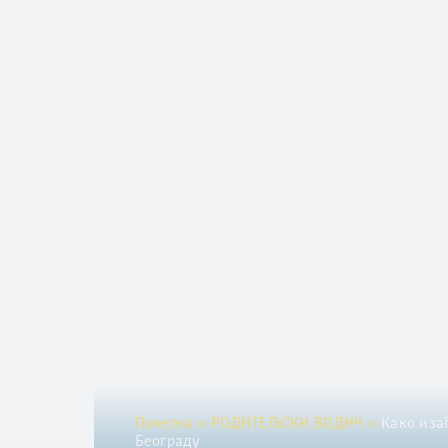
Почетна
»
РОДИТЕЉСКИ ВОДИЧ
»
Како иза
Београду