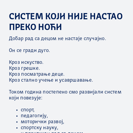
СИСТЕМ КОЈИ НИЈЕ НАСТАО
ПРЕКО НОЋИ
Добар рад са децом не настаје случајно.
Он се гради дуго.
Кроз искуство.
Кроз грешке.
Кроз посматрање деце.
Кроз стално учење и усавршавање.
Током година постепено смо развијали систем
који повезује:
спорт,
педагогију,
моторички развој,
спортску науку,