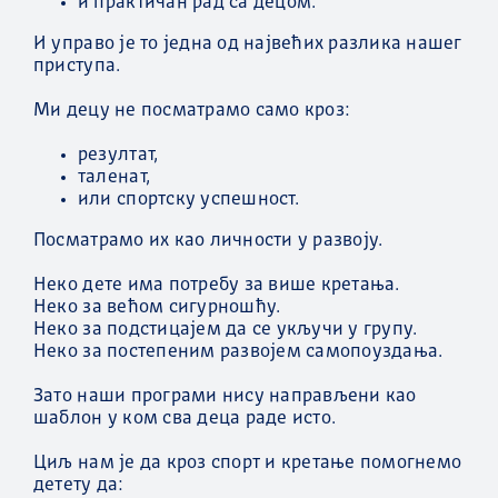
и практичан рад са децом.
И управо је то једна од највећих разлика нашег
приступа.
Ми децу не посматрамо само кроз:
резултат,
таленат,
или спортску успешност.
Посматрамо их као личности у развоју.
Неко дете има потребу за више кретања.
Неко за већом сигурношћу.
Неко за подстицајем да се укључи у групу.
Неко за постепеним развојем самопоуздања.
Зато наши програми нису направљени као
шаблон у ком сва деца раде исто.
Циљ нам је да кроз спорт и кретање помогнемо
детету да: