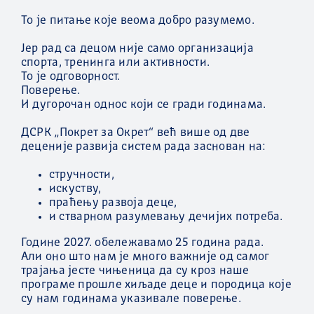
То је питање које веома добро разумемо.
Јер рад са децом није само организација
спорта, тренинга или активности.
То је одговорност.
Поверење.
И дугорочан однос који се гради годинама.
ДСРК „Покрет за Окрет“ већ више од две
деценије развија систем рада заснован на:
стручности,
искуству,
праћењу развоја деце,
и стварном разумевању дечијих потреба.
Године 2027. обележавамо 25 година рада.
Али оно што нам је много важније од самог
трајања јесте чињеница да су кроз наше
програме прошле хиљаде деце и породица које
су нам годинама указивале поверење.