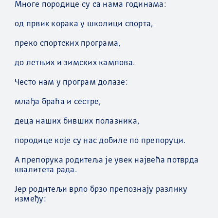
Многе породице су са нама годинама:
од првих корака у школици спорта,
преко спортских програма,
до летњих и зимских кампова.
Често нам у програм долазе:
млађа браћа и сестре,
деца наших бивших полазника,
породице које су нас добиле по препоруци.
А препорука родитеља је увек највећа потврда
квалитета рада.
Јер родитељи врло брзо препознају разлику
између: