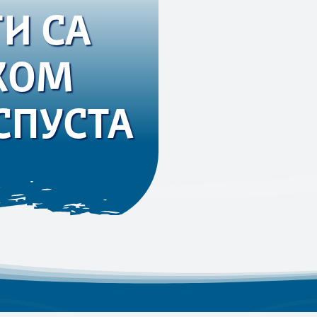
И СА
КОМ
СПУСТА