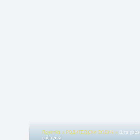
Почетна
»
РОДИТЕЉСКИ ВОДИЧ
»
Шта ради
распуста