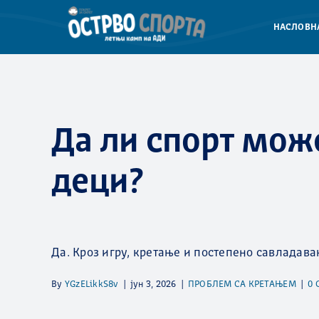
Skip
to
НАСЛОВН
content
Да ли спорт мож
деци?
Да. Кроз игру, кретање и постепено савладавањ
By
YGzELikkS8v
|
јун 3, 2026
|
ПРОБЛЕМ СА КРЕТАЊЕМ
|
0 