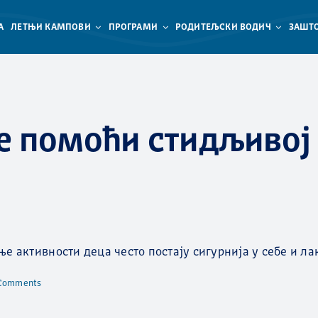
А
ЛЕТЊИ КАМПОВИ
ПРОГРАМИ
РОДИТЕЉСКИ ВОДИЧ
ЗАШТО
е помоћи стидљивој 
е активности деца често постају сигурнија у себе и ла
Comments