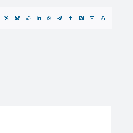
Facebook
X
Bluesky
Reddit
LinkedIn
WhatsApp
Telegram
Tumblr
Xing
Email
Copy
Link