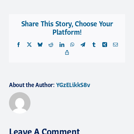
Share This Story, Choose Your
Platform!
Facebook
X
Bluesky
Reddit
LinkedIn
WhatsApp
Telegram
Tumblr
Xing
Email
Copy
Link
About the Author:
YGzELikkS8v
Leave A Comment