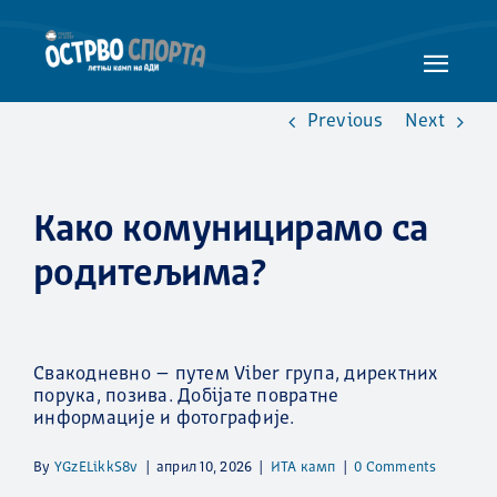
Skip
to
content
Toggle
Naviga
Previous
Next
НАСЛОВНА
ЛЕТЊИ КАМПОВИ
ПРОГРАМИ
Како комуницирамо са
РОДИТЕЉСКИ ВОДИЧ
родитељима?
ЗАШТО ОДАБРАТИ НАС
ГАЛЕРИЈА
Свакодневно – путем Viber група, директних
ВЕСТИ / БЛОГ
порука, позива. Добijате повратне
информације и фотографије.
КОНТАКТ
By
YGzELikkS8v
|
април 10, 2026
|
ИТА камп
|
0 Comments