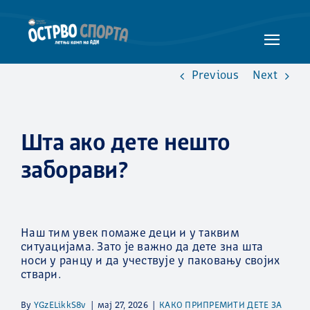
Skip
to
content
Toggle
Naviga
Previous
Next
НАСЛОВНА
ЛЕТЊИ КАМПОВИ
ПРОГРАМИ
Шта ако дете нешто
РОДИТЕЉСКИ ВОДИЧ
заборави?
ЗАШТО ОДАБРАТИ НАС
ГАЛЕРИЈА
Наш тим увек помаже деци и у таквим
ВЕСТИ / БЛОГ
ситуацијама. Зато је важно да дете зна шта
носи у ранцу и да учествује у паковању својих
КОНТАКТ
ствари.
By
YGzELikkS8v
|
мај 27, 2026
|
КАКО ПРИПРЕМИТИ ДЕТЕ ЗА