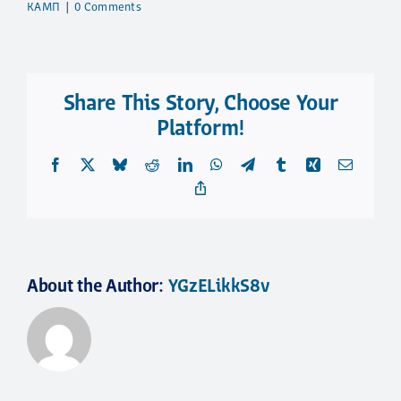
КАМП
|
0 Comments
Share This Story, Choose Your
Platform!
Facebook
X
Bluesky
Reddit
LinkedIn
WhatsApp
Telegram
Tumblr
Xing
Email
Copy
Link
About the Author:
YGzELikkS8v