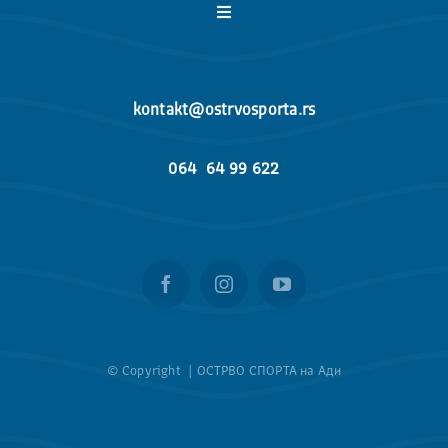
Toggle
Navigation
НАСЛОВНА
kontakt@ostrvosporta.rs
ЛЕТЊИ КАМПОВИ
064 64 99 622
ПРОГРАМИ
РОДИТЕЉСКИ ВОДИЧ
ЗАШТО ОДАБРАТИ НАС
© Copyright |
ОСТРВО СПОРТА на Ади
ГАЛЕРИЈА